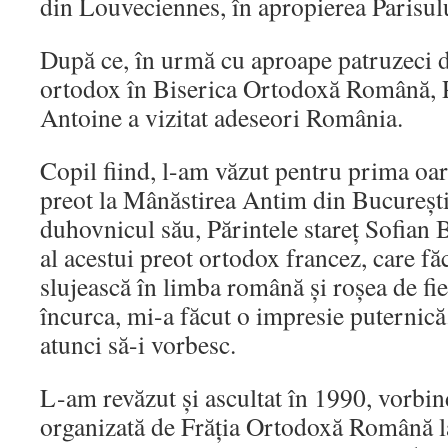
din Louveciennes, în apropierea Parisul
După ce, în urmă cu aproape patruzeci de
ortodox în Biserica Ortodoxă Română, 
Antoine a vizitat adeseori România.
Copil fiind, l-am văzut pentru prima oară
preot la Mânăstirea Antim din Bucureşt
duhovnicul său, Părintele stareț Sofian 
al acestui preot ortodox francez, care fă
slujească în limba română și roșea de fi
încurca, mi-a făcut o impresie puternică
atunci să-i vorbesc.
L-am revăzut și ascultat în 1990, vorbin
organizată de Frăția Ortodoxă Română l