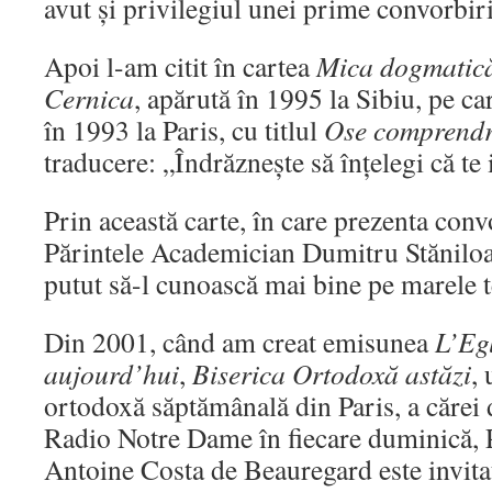
avut și privilegiul unei prime convorbiri
Apoi l-am citit în cartea
Mica dogmatică 
Cernica
, apărută în 1995 la Sibiu, pe ca
în 1993 la Paris, cu titlul
Ose comprendre
traducere: „Îndrăznește să înțelegi că te
Prin această carte, în care prezenta conv
Părintele Academician Dumitru Stăniloae
putut să-l cunoască mai bine pe marele 
Din 2001, când am creat emisunea
L’Eg
aujourd’hui
,
Biserica Ortodoxă astăzi
,
ortodoxă săptămânală din Paris, a cărei 
Radio Notre Dame în fiecare duminică, 
Antoine Costa de Beauregard este invita