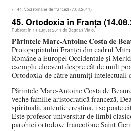
←
44. Voci române de francezi (7.08.2011)
45. Ortodoxia în Franța (14.08
Publicat în
14 august 2011
de
Bogdan Vlaicu
Părintele Marc-Antoine Costa de Be
Protopopiatului Franţei din cadrul Mitr
Române a Europei Occidentale şi Meridi
exemplu elocvent despre cât de mult poat
Ortodoxia de către anumiți intelectuali 
Părintele Marc-Antoine Costa de Beaure
veche familie aristocratică franceză. Dea
spirituală, autentic creştină, i se poate ci
Este profesor universitar de limbi clasic
parohiei ortodoxe francofone Saint Ger