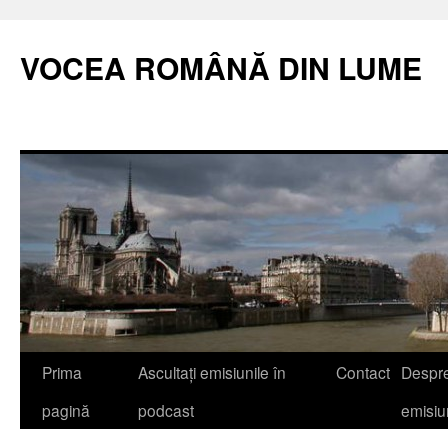
VOCEA ROMÂNĂ DIN LUME
Prima
Ascultați emisiunile în
Contact
Despr
pagină
podcast
emisi