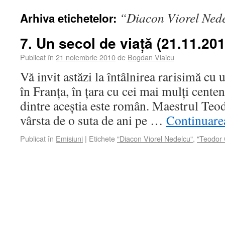
“Diacon Viorel Ned
Arhiva etichetelor:
7. Un secol de viață (21.11.201
Publicat în
21 noiembrie 2010
de
Bogdan Vlaicu
Vă invit astăzi la întâlnirea rarisimă cu 
în Franța, în țara cu cei mai mulți cente
dintre aceștia este român. Maestrul Teo
vârsta de o suta de ani pe …
Continuar
Publicat în
Emisiuni
|
Etichete
"Diacon Viorel Nedelcu"
,
"Teodor