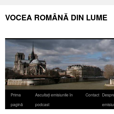
VOCEA ROMÂNĂ DIN LUME
Prima
Ascultați emisiunile în
Contact
Despr
pagină
podcast
emisi