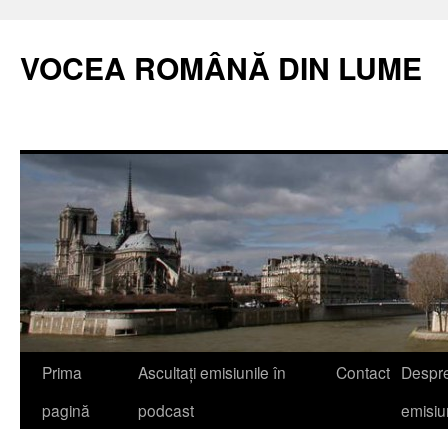
VOCEA ROMÂNĂ DIN LUME
Prima
Ascultați emisiunile în
Contact
Despr
pagină
podcast
emisi