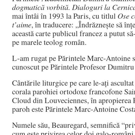
dogmatică vorbită. Dialoguri la Cernic
mai întâi în 1993 la Paris, cu titlul
Ose c
t’aime
, în traducere: „Îndrăznește să înț
această carte publicul francez a putut s
pe marele teolog român.
L-am rugat pe Părintele Marc-Antoine s
cunoscut pe Părintele Profesor Dumitru 
Cântările liturgice pe care le-ați ascultat
corala parohiei ortodoxe francofone Sai
Cloud din Louveciennes, în apropierea Pa
paroh este Părintele Marc-Antoine Cost
Numele său, Beauregard, semnifică “pri
cum este privirea celor doi galo-români 