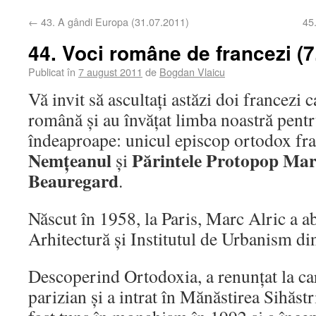
←
43. A gândi Europa (31.07.2011)
45
44. Voci române de francezi (7
Publicat în
7 august 2011
de
Bogdan Vlaicu
Vă invit să ascultați astăzi doi francezi 
română și au învățat limba noastră pent
îndeaproape: unicul episcop ortodox fr
Nemțeanul
Părintele Protopop Mar
și
Beauregard
.
Născut în 1958, la Paris, Marc Alric a ab
Arhitectură şi Institutul de Urbanism din
Descoperind Ortodoxia, a renunțat la car
parizian și a intrat în Mănăstirea Sihăs