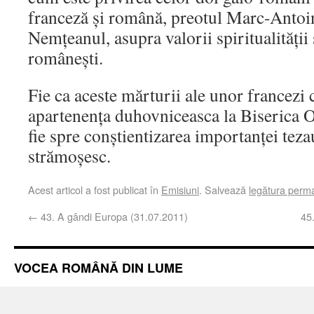
franceză și română, preotul Marc-Antoi
Nemțeanul, asupra valorii spiritualității ș
românești.
Fie ca aceste mărturii ale unor francezi c
apartenența duhovniceasca la Biserica
fie spre conștientizarea importanței tez
strămoșesc.
Acest articol a fost publicat în
Emisiuni
. Salvează
legătura perm
←
43. A gândi Europa (31.07.2011)
45
VOCEA ROMÂNĂ DIN LUME