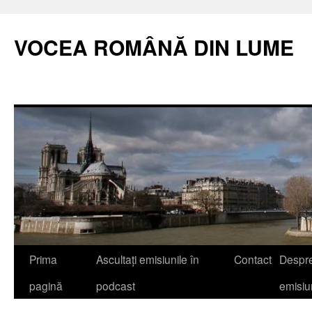
VOCEA ROMÂNĂ DIN LUME
Prima
Ascultați emisiunile în
Contact
Despr
pagină
podcast
emisi