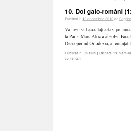
10. Doi galo-români (1
Publicat în
12 decembrie 2010
de
Bogdan
Vă invit să-l ascultați astăzi pe un
la Paris, Marc Alric a absolvit Facul
Descoperind Ortodoxia, a renunțat 
Publicat în
Emisiuni
|
Etichete
"Pr. Marc-
comentarii