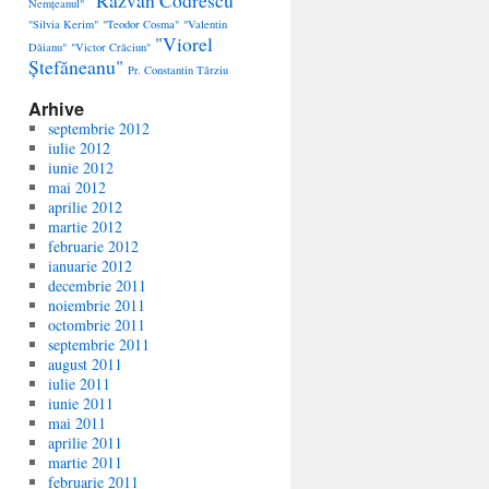
"Răzvan Codrescu"
Nemțeanul"
"Silvia Kerim"
"Teodor Cosma"
"Valentin
"Viorel
Dăianu"
"Victor Crăciun"
Ștefăneanu"
Pr. Constantin Târziu
Arhive
septembrie 2012
iulie 2012
iunie 2012
mai 2012
aprilie 2012
martie 2012
februarie 2012
ianuarie 2012
decembrie 2011
noiembrie 2011
octombrie 2011
septembrie 2011
august 2011
iulie 2011
iunie 2011
mai 2011
aprilie 2011
martie 2011
februarie 2011