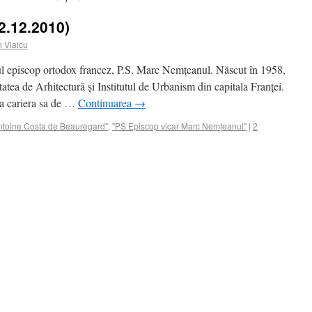
2.12.2010)
 Vlaicu
icul episcop ortodox francez, P.S. Marc Nemțeanul. Născut în 1958,
tatea de Arhitectură şi Institutul de Urbanism din capitala Franței.
la cariera sa de …
Continuarea
→
Antoine Costa de Beauregard"
,
"PS Episcop vicar Marc Nemțeanul"
|
2