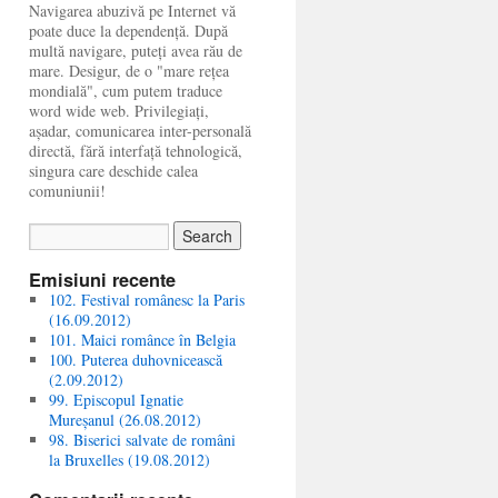
Navigarea abuzivă pe Internet vă
poate duce la dependență. După
multă navigare, puteți avea rău de
mare. Desigur, de o "mare rețea
mondială", cum putem traduce
word wide web. Privilegiați,
așadar, comunicarea inter-personală
directă, fără interfață tehnologică,
singura care deschide calea
comuniunii!
Emisiuni recente
102. Festival românesc la Paris
(16.09.2012)
101. Maici românce în Belgia
100. Puterea duhovnicească
(2.09.2012)
99. Episcopul Ignatie
Mureșanul (26.08.2012)
98. Biserici salvate de români
la Bruxelles (19.08.2012)