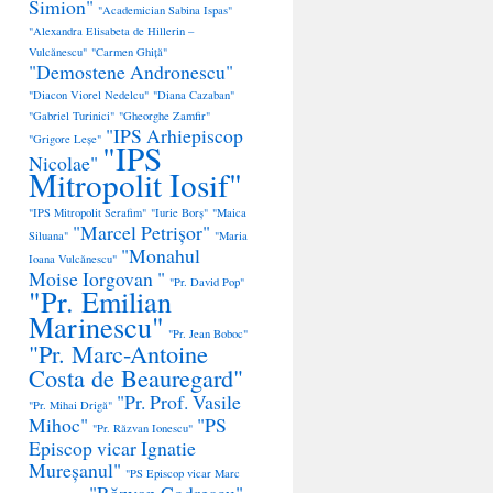
Simion"
"Academician Sabina Ispas"
"Alexandra Elisabeta de Hillerin –
Vulcănescu"
"Carmen Ghiță"
"Demostene Andronescu"
"Diacon Viorel Nedelcu"
"Diana Cazaban"
"Gabriel Turinici"
"Gheorghe Zamfir"
"IPS Arhiepiscop
"Grigore Leșe"
"IPS
Nicolae"
Mitropolit Iosif"
"IPS Mitropolit Serafim"
"Iurie Borș"
"Maica
"Marcel Petrișor"
Siluana"
"Maria
"Monahul
Ioana Vulcănescu"
Moise Iorgovan "
"Pr. David Pop"
"Pr. Emilian
Marinescu"
"Pr. Jean Boboc"
"Pr. Marc-Antoine
Costa de Beauregard"
"Pr. Prof. Vasile
"Pr. Mihai Drigă"
Mihoc"
"PS
"Pr. Răzvan Ionescu"
Episcop vicar Ignatie
Mureșanul"
"PS Episcop vicar Marc