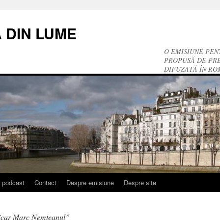
 DIN LUME
O EMISIUNE PEN
PROPUSĂ DE PRE
DIFUZATĂ ÎN RO
n podcast
Contact
Despre emisiune
Despre site
icar Marc Nemțeanul”