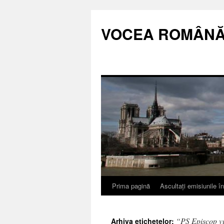
VOCEA ROMÂNĂ
Prima pagină
Ascultați emisiunile î
“PS Episcop v
Arhiva etichetelor: